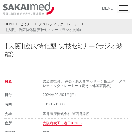
Skip
toggl
MENU
navig
to
content
HOME
セミナー
アスレティックトレーナー
【大阪】臨床特化型 実技セミナー（ラジオ波編）
【大阪】臨床特化型 実技セミナー（ラジオ波
編）
柔道整復師
、
鍼灸・あんまマッサージ指圧師
、
アス
対象
レティックトレーナー（要その他国家資格）
日付
2024年02月04日(日)
時間
10:00〜13:00
会場
酒井医療株式会社 関西営業所
住所
大阪府吹田市春日3-20-8