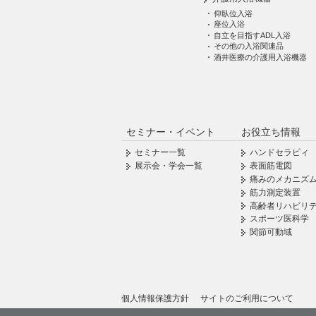
仰臥位入浴
座位入浴
自立を目指すADL入浴
その他の入浴関連品
酒井医療の介護用入浴機器
セミナー・イベント
お役立ち情報
セミナー一覧
ハンドセラピィ
展示会・学会一覧
表面筋電図
痛みのメカニズ
筋力測定装置
高齢者リハビリ
スポーツ医科学
関節可動域
個人情報保護方針
サイトのご利用について