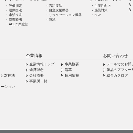
評価測定
言語療法
生産性向上
運動療法
自立支援機器
感染対策
水治療法
リラクセーション機器
BCP
物理療法
救急
ADL作業療法
企業情報
お問い合わせ
企業情報トップ
事業概要
メールでのお問
経営理念
沿革
製品のアフター
ムと対処法
会社概要
採用情報
総合カタログ
事業所一覧
テーション