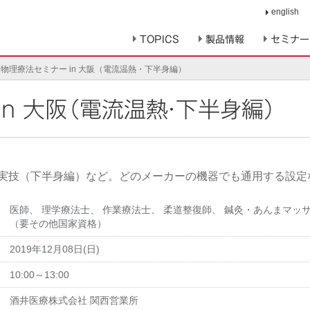
english
TOPICS
製品情報
セミナー
物理療法セミナー in 大阪（電流温熱・下半身編）
in 大阪（電流温熱・下半身編）
実技（下半身編）など。どのメーカーの機器でも通用する設定
医師
、
理学療法士
、
作業療法士
、
柔道整復師
、
鍼灸・あんまマッ
（要その他国家資格）
2019年12月08日(日)
10:00～13:00
酒井医療株式会社 関西営業所