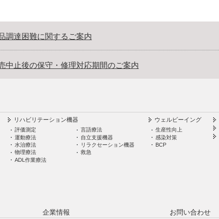
品調達困難に関するご案内
売中止後の保守・修理対応期間のご案内
リハビリテーション機器
ウェルビーイング
評価測定
言語療法
生産性向上
運動療法
自立支援機器
感染対策
水治療法
リラクセーション機器
BCP
物理療法
救急
ADL作業療法
企業情報
お問い合わせ