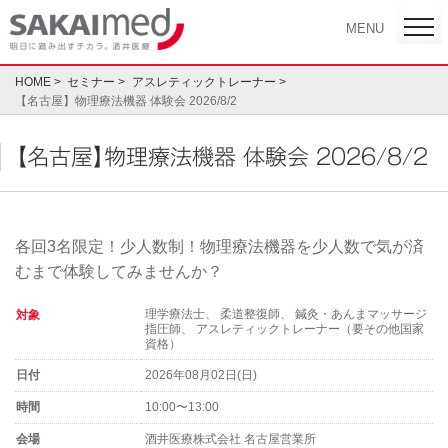
Skip
toggl
MENU
navig
to
content
HOME
セミナー
アスレティックトレーナー
【名古屋】物理療法機器 体験会 2026/8/2
【名古屋】物理療法機器 体験会 2026/8/2
各回3名限定！少人数制！物理療法機器を少人数で気が済
むまで体験してみませんか？
理学療法士
、
柔道整復師
、
鍼灸・あんまマッサージ
対象
指圧師
、
アスレティックトレーナー（要その他国家
資格）
日付
2026年08月02日(日)
時間
10:00〜13:00
会場
酒井医療株式会社 名古屋営業所