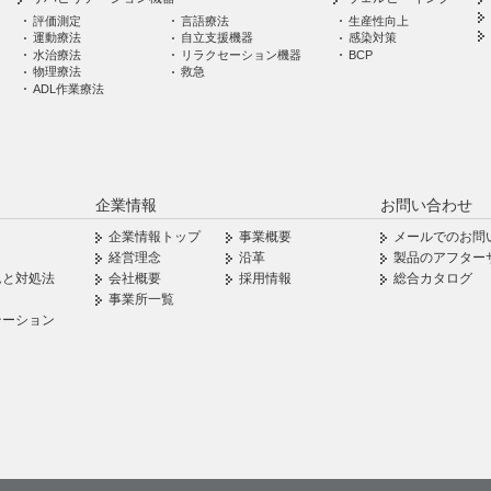
評価測定
言語療法
生産性向上
運動療法
自立支援機器
感染対策
水治療法
リラクセーション機器
BCP
物理療法
救急
ADL作業療法
企業情報
お問い合わせ
企業情報トップ
事業概要
メールでのお問
経営理念
沿革
製品のアフター
ムと対処法
会社概要
採用情報
総合カタログ
事業所一覧
テーション