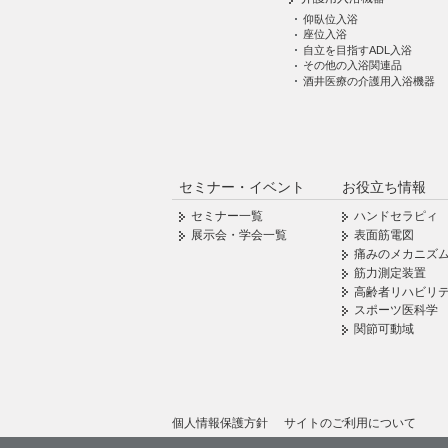
仰臥位入浴
座位入浴
自立を目指すADL入浴
その他の入浴関連品
酒井医療の介護用入浴機器
セミナー・イベント
お役立ち情報
セミナー一覧
ハンドセラピィ
展示会・学会一覧
表面筋電図
痛みのメカニズ
筋力測定装置
高齢者リハビリ
スポーツ医科学
関節可動域
個人情報保護方針
サイトのご利用について