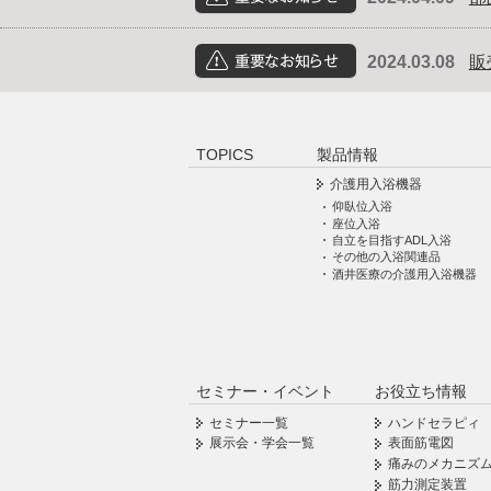
2024.03.08
販
重要なお知らせ
TOPICS
製品情報
介護用入浴機器
仰臥位入浴
座位入浴
自立を目指すADL入浴
その他の入浴関連品
酒井医療の介護用入浴機器
セミナー・イベント
お役立ち情報
セミナー一覧
ハンドセラピィ
展示会・学会一覧
表面筋電図
痛みのメカニズ
筋力測定装置