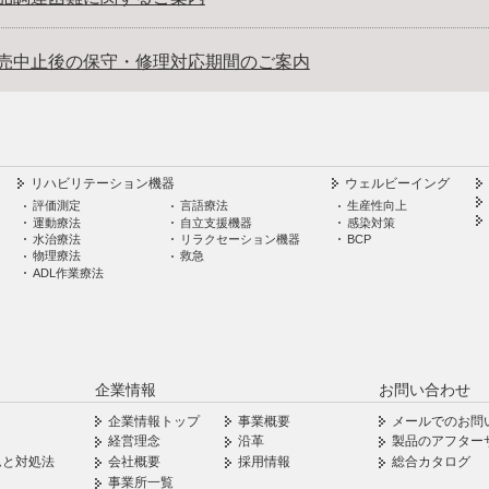
売中止後の保守・修理対応期間のご案内
リハビリテーション機器
ウェルビーイング
評価測定
言語療法
生産性向上
運動療法
自立支援機器
感染対策
水治療法
リラクセーション機器
BCP
物理療法
救急
ADL作業療法
企業情報
お問い合わせ
企業情報トップ
事業概要
メールでのお問
経営理念
沿革
製品のアフター
ムと対処法
会社概要
採用情報
総合カタログ
事業所一覧