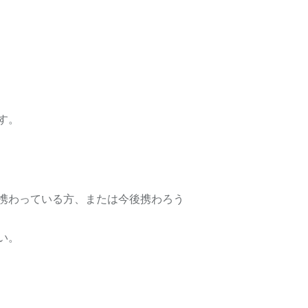
す。
携わっている方、または今後携わろう
い。