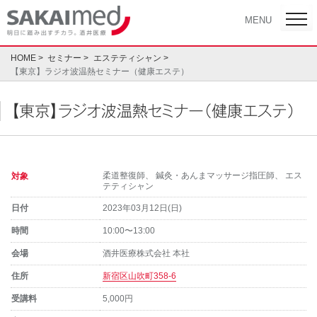
Skip
toggl
MENU
navig
to
content
HOME
セミナー
エステティシャン
【東京】ラジオ波温熱セミナー（健康エステ）
【東京】ラジオ波温熱セミナー（健康エステ）
柔道整復師
、
鍼灸・あんまマッサージ指圧師
、
エス
対象
テティシャン
日付
2023年03月12日(日)
時間
10:00〜13:00
会場
酒井医療株式会社 本社
住所
新宿区山吹町358-6
受講料
5,000円