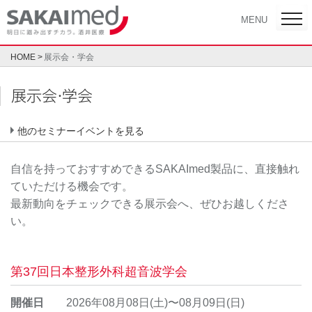
Skip
toggl
MENU
navig
to
content
HOME
展示会・学会
展示会・学会
自信を持っておすすめできるSAKAImed製品に、直接触れ
ていただける機会です。
最新動向をチェックできる展示会へ、ぜひお越しくださ
い。
第37回日本整形外科超音波学会
開催日
2026年08月08日(土)〜08月09日(日)