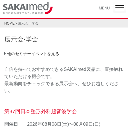
Skip
toggl
MENU
navig
to
content
HOME
展示会・学会
展示会・学会
自信を持っておすすめできるSAKAImed製品に、直接触れ
ていただける機会です。
最新動向をチェックできる展示会へ、ぜひお越しくださ
い。
第37回日本整形外科超音波学会
開催日
2026年08月08日(土)〜08月09日(日)