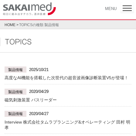
Skip
toggl
MENU
navig
to
content
HOME
TOPICSの種類 製品情報
TOPICS
2025/10/21
製品情報
高度なAI機能を搭載した次世代の超音波画像診断装置V5が登場！
2020/04/29
製品情報
磁気刺激装置 パスリーダー
2020/04/27
製品情報
Interview 株式会社タムラプランニング&オペレーティング 田村 明
孝