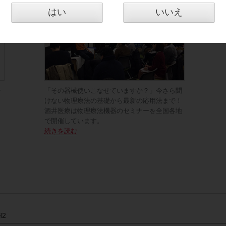
はい
いいえ
ラ
「その器械使いこなせていますか？」今さら聞
けない物理療法の基礎から最新の応用法まで！
酒井医療は物理療法機器のセミナーを全国各地
で開催しています。
続きを読む
H2