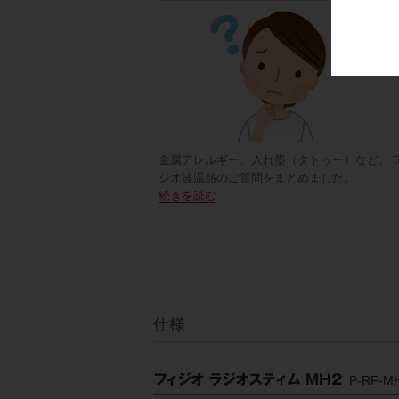
金属アレルギー、入れ墨（タトゥー）など、
ジオ波温熱のご質問をまとめました。
続きを読む
仕様
フィジオ ラジオスティム MH2
P-RF-M