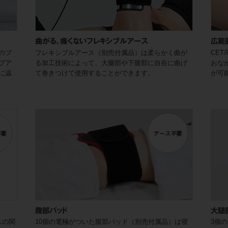
曲がる、痛くないフレキシブルアース
広範
のプ
フレキシブルアース（別売付属品）は柔らかく曲が
CET
プア
る加工技術によって、大腿部や下腹部に自在に曲げ
おな
に温
て巻きつけて使用することができます。
が可
腹部パッド
大腿
スの関
10個の電極がついた腹部パッド（別売付属品）は寝
3個