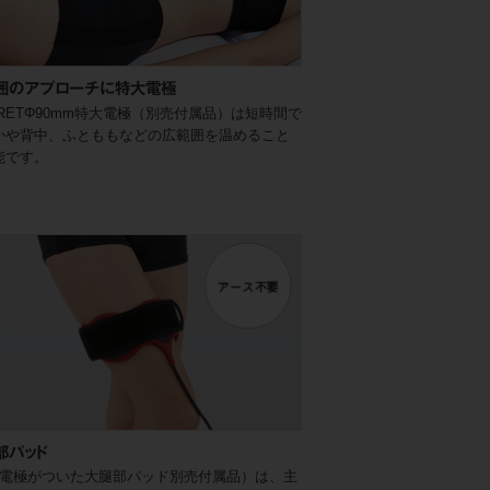
囲のアプローチに特大電極
/RETΦ90mm特大電極（別売付属品）は短時間で
かや背中、ふとももなどの広範囲を温めること
能です。
部パッド
の電極がついた大腿部パッド別売付属品）は、主