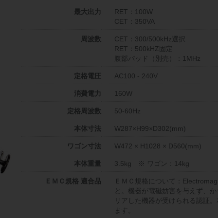
最大出力
RET：100W
CET：350VA
周波数
CET：300/500kHz選択
RET：500kHZ固定
腹部パッド（別売）：1MHz
定格電圧
AC100 - 240V
消費電力
160W
定格周波数
50-60Hz
本体寸法
W287×H99×D302(mm)
ワゴン寸法
W472 × H1028 × D560(mm)
本体重量
3.5kg ※ ワゴン：14kg
ＥＭＣ規格 適合品
ＥＭＣ規格について：Electromagne
と。機器が電磁妨害を与えず、か
リアした機器が受けられる認証。本製品は
ます。