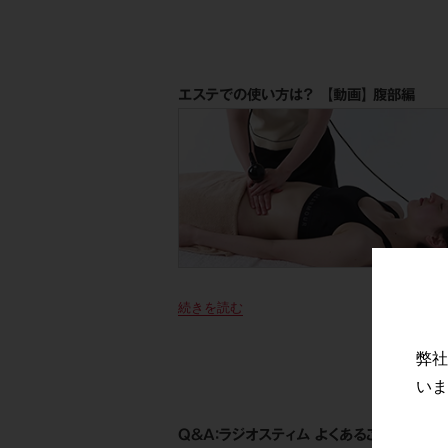
エステでの使い方は？ 【動画】 腹部編
続きを読む
弊社
いま
Q＆A：ラジオスティム よくあるご質問